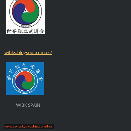
wibks.blogspot.com.es/
WIBK SPAIN
www.swisskyokushin.com/hom