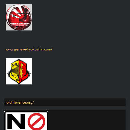
www.geneve-kyokushin.com/
no-difference.org/