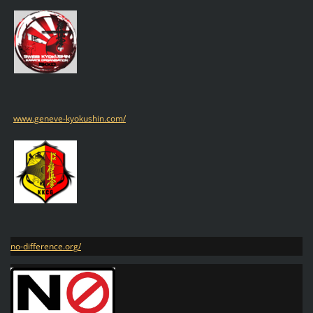
www.geneve-kyokushin.com/
no-difference.org/