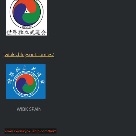
wibks.blogspot.com.es/
WIBK SPAIN
www.swisskyokushin.com/hom