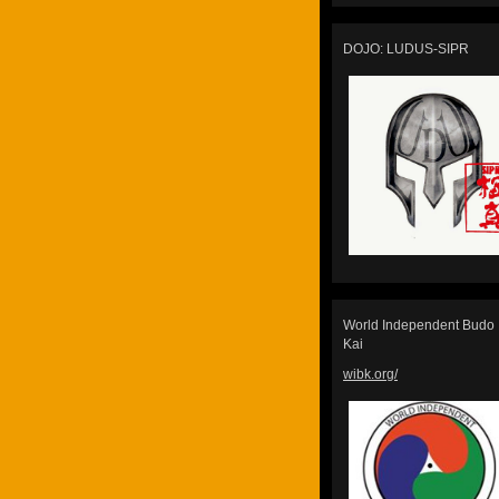
DOJO: LUDUS-SIPR
World Independent Budo
Kai
wibk.org/