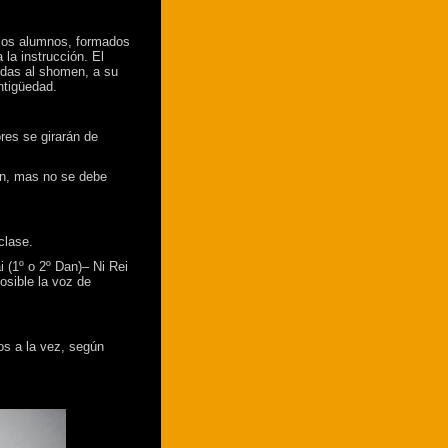
, los alumnos, formados
 la instrucción. El
aldas al shomen, a su
ntigüedad.
res se girarán de
ón, mas no se debe
clase.
i (1º o 2º Dan)– Ni Rei
posible la voz de
os a la vez, según