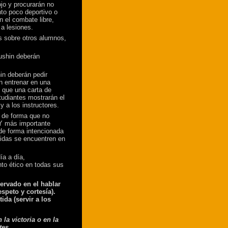
jo y procurarán no
to poco deportivo o
n el combate libre,
a lesiones.
s sobre otros alumnos,
ushin deberán
in deberán pedir
n entrenar en una
l que una carta de
tudiantes mostrarán el
 a los instructores.
, de forma que no
 Y más importante
 de forma intencionada
idas se encuentren en
ía a día,
to ético en todas sus
servado en el hablar
speto y cortesía).
ida (servir a los
la victoria o en la
tes.