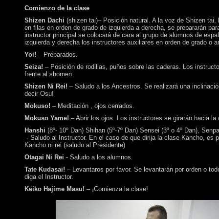
Comienzo de la clase
Shizen Dachi
(shizen tai)– Posición natural. A la voz de Shizen tai
en filas en orden de grado de izquierda a derecha, se prepararán para
instructor principal se colocará de cara al grupo de alumnos de esp
izquierda y derecha los instructores auxiliares en orden de grado o a
Yoi!
– Preparados.
Seiza!
– Posición de rodillas, puños sobre las caderas. Los instructo
frente al shomen.
Shizen Ni Rei!
– Saludo a los Ancestros. Se realizará una inclinaci
decir Osu!
Mokuso!
– Meditación , ojos cerrados.
Mokuso Yame!
– Abrir los ojos. Los instructores se girarán hacia la 
Hanshi
(8º- 10º Dan) Shihan (5º-7º Dan) Sensei (3º o 4º Dan), Senpa
- Saludo al Instructor. En el caso de que dirija la clase Kancho, es 
Kancho ni rei (saludo al Presidente)
Otagai Ni Rei
- Saludo a los alumnos.
Tate Kudasai!
– Levantaros por favor. Se levantarán por orden o tod
diga el Instructor.
Keiko Hajime Masu!
– ¡Comienza la clase!