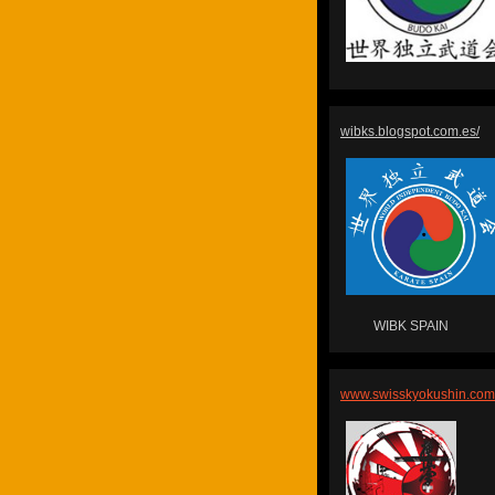
wibks.blogspot.com.es/
WIBK SPAIN
www.swisskyokushin.co