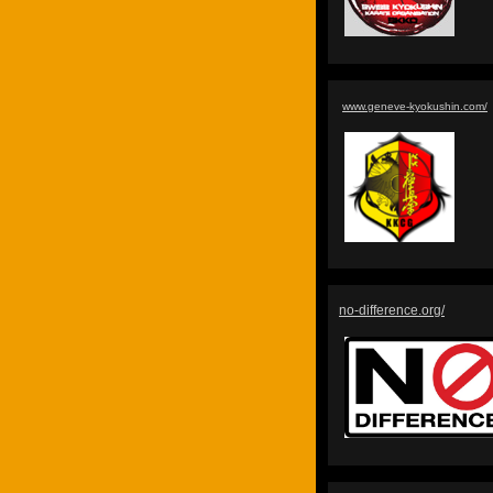
www.geneve-kyokushin.com/
no-difference.org/