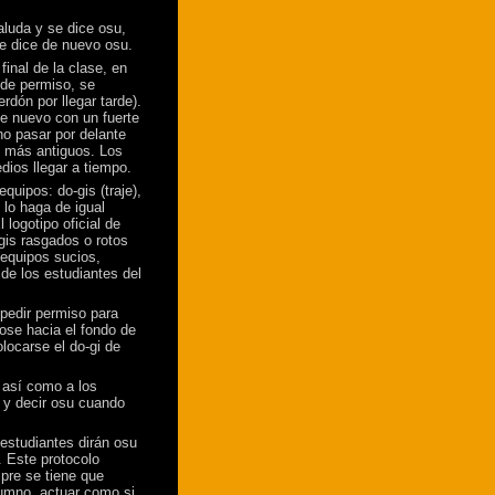
aluda y se dice osu,
se dice de nuevo osu.
final de la clase, en
 de permiso, se
dón por llegar tarde).
de nuevo con un fuerte
 no pasar por delante
s más antiguos. Los
dios llegar a tiempo.
quipos: do-gis (traje),
 lo haga de igual
 logotipo oficial de
-gis rasgados o rotos
 equipos sucios,
 de los estudiantes del
 pedir permiso para
dose hacia el fondo de
olocarse el do-gi de
 así como a los
 y decir osu cuando
 estudiantes dirán osu
 Este protocolo
pre se tiene que
lumno, actuar como si