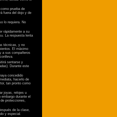
, como prueba de
á fuera del dojo y de
o lo requiera. No
er rápidamente a su
su. La respuesta lenta
as técnicas, y no
mientos. El máximo
s y a sus compañeros
conlleva.
itirá sentarse y
zadas). Durante este
 haya concedido
mediata, hacerlo de
ctor, tan pronto como
r joyas, relojes u
n embargo durante el
 de protecciones,
después de la clase,
do y especial.