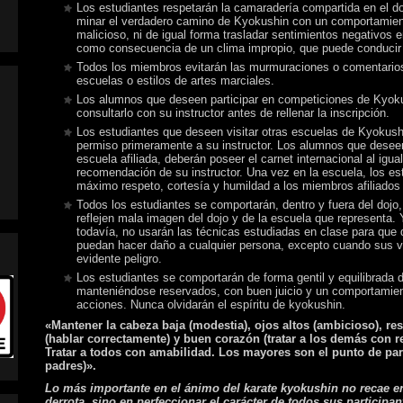
Los estudiantes respetarán la camaradería compartida en el do
minar el verdadero camino de Kyokushin con un comportamien
malicioso, ni de igual forma trasladar sentimientos negativos e
como consecuencia de un clima impropio, que puede conducir 
Todos los miembros evitarán las murmuraciones o comentario
escuelas o estilos de artes marciales.
Los alumnos que deseen participar en competiciones de Kyok
consultarlo con su instructor antes de rellenar la inscripción.
Los estudiantes que deseen visitar otras escuelas de Kyokush
permiso primeramente a su instructor. Los alumnos que desee
escuela afiliada, deberán poseer el carnet internacional al igua
recomendación de su instructor. Una vez en la escuela, los es
máximo respeto, cortesía y humildad a los miembros afiliados y
Todos los estudiantes se comportarán, dentro y fuera del dojo
reflejen mala imagen del dojo y de la escuela que representa.
todavía, no usarán las técnicas estudiadas en clase para que
puedan hacer daño a cualquier persona, excepto cuando sus v
evidente peligro.
Los estudiantes se comportarán de forma gentil y equilibrada d
manteniéndose reservados, con buen juicio y un comportamien
acciones. Nunca olvidarán el espíritu de kyokushin.
«Mantener la cabeza baja (modestia), ojos altos (ambicioso), re
(hablar correctamente) y buen corazón (tratar a los demás con re
Tratar a todos con amabilidad. Los mayores son el punto de part
padres)».
Lo más importante en el ánimo del karate kyokushin no recae en 
derrota, sino en perfeccionar el carácter de todos sus participan