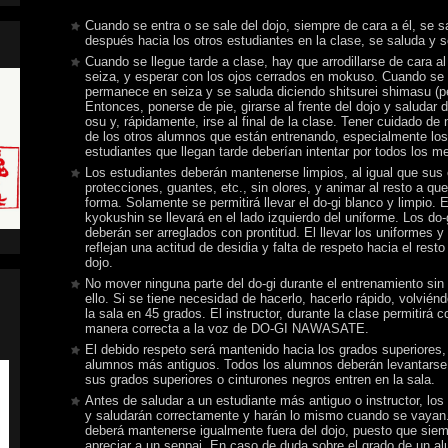
Cuando se entra o se sale del dojo, siempre de cara a él, se s
después hacia los otros estudiantes en la clase, se saluda y 
Cuando se llegue tarde a clase, hay que arrodillarse de cara al 
seiza, y esperar con los ojos cerrados en mokuso. Cuando se
permanece en seiza y se saluda diciendo shitsurei shimasu (per
Entonces, ponerse de pie, girarse al frente del dojo y saludar 
osu y, rápidamente, irse al final de la clase. Tener cuidado de
de los otros alumnos que están entrenando, especialmente lo
estudiantes que llegan tarde deberían intentar por todos los me
Los estudiantes deberán mantenerse limpios, al igual que sus e
protecciones, guantes, etc., sin olores, y animar al resto a que
forma. Solamente se permitirá llevar el do-gi blanco y limpio. El
kyokushin se llevará en el lado izquierdo del uniforme. Los do
deberán ser arreglados con prontitud. El llevar los uniformes y
reflejan una actitud de desidia y falta de respeto hacia el resto
dojo.
No mover ninguna parte del do-gi durante el entrenamiento sin
ello. Si se tiene necesidad de hacerlo, hacerlo rápido, volvién
la sala en 45 grados. El instructor, durante la clase permitirá c
manera correcta a la voz de DO-GI NAWASATE.
El debido respeto será mantenido hacia los grados superiores,
alumnos más antiguos. Todos los alumnos deberán levantarse
sus grados superiores o cinturones negros entren en la sala.
Antes de saludar a un estudiante más antiguo o instructor, los
y saludarán correctamente y harán lo mismo cuando se vayan.
deberá mantenerse igualmente fuera del dojo, puesto que siem
apreciar a un senpai. En caso de duda sobre el grado de un a