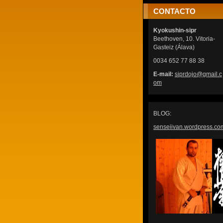
CONTACTO
Kyokushin-sipr
Beethoven, 10. Vitoria-
Gasteiz (Álava)
0034 652 77 88 38
E-mail:
siprdojo
@gmail.c
om
BLOG:
senseiivan.wordpress.co