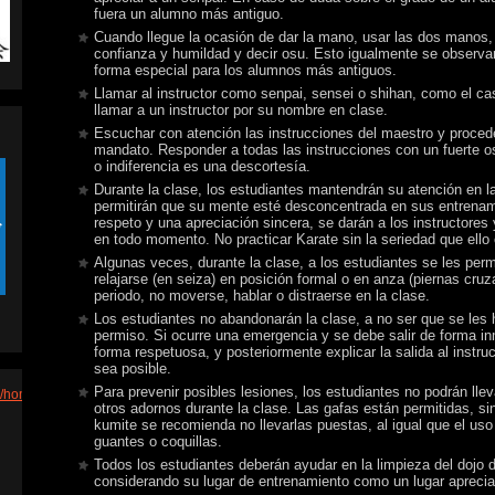
fuera un alumno más antiguo.
Cuando llegue la ocasión de dar la mano, usar las dos manos
confianza y humildad y decir osu. Esto igualmente se observar
forma especial para los alumnos más antiguos.
Llamar al instructor como senpai, sensei o shihan, como el cas
llamar a un instructor por su nombre en clase.
Escuchar con atención las instrucciones del maestro y proced
mandato. Responder a todas las instrucciones con un fuerte o
o indiferencia es una descortesía.
Durante la clase, los estudiantes mantendrán su atención en l
permitirán que su mente esté desconcentrada en sus entrena
respeto y una apreciación sincera, se darán a los instructore
en todo momento. No practicar Karate sin la seriedad que ello 
Algunas veces, durante la clase, a los estudiantes se les perm
relajarse (en seiza) en posición formal o en anza (piernas cru
periodo, no moverse, hablar o distraerse en la clase.
Los estudiantes no abandonarán la clase, a no ser que se les
permiso. Si ocurre una emergencia y se debe salir de forma in
forma respetuosa, y posteriormente explicar la salida al instru
sea posible.
Para prevenir posibles lesiones, los estudiantes no podrán lleva
m/hom
otros adornos durante la clase. Las gafas están permitidas, si
kumite se recomienda no llevarlas puestas, al igual que el uso
guantes o coquillas.
Todos los estudiantes deberán ayudar en la limpieza del dojo 
considerando su lugar de entrenamiento como un lugar aprecia