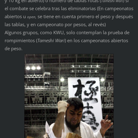
y 10 kg en abierto) o número de tablas rotas (
si
Tameshi Wari)
el combate se celebra tras las eliminatorias (En campeonatos
abiertos u
se tiene en cuenta primero el peso y después
open,
las tablas, y en campeonato por pesos, al revés)
Algunos grupos, como KWU, solo contemplan la prueba de
rompimientos (
Tameshi Wari
) en los campeonatos abiertos
de peso.