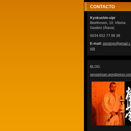
CONTACTO
Kyokushin-sipr
Beethoven, 10. Vitoria-
Gasteiz (Álava)
0034 652 77 88 38
E-mail:
siprdojo
@gmail.c
om
BLOG:
senseiivan.wordpress.co