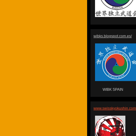
wibks.blogspot.com.es/
WIBK SPAIN
www.swisskyokushin.co