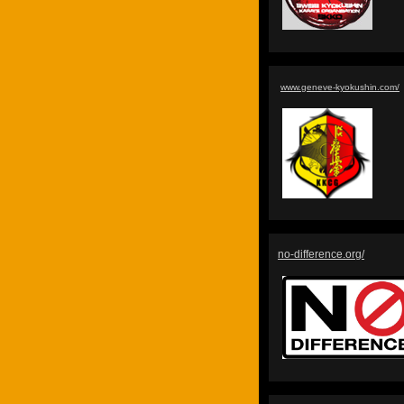
www.geneve-kyokushin.com/
no-difference.org/