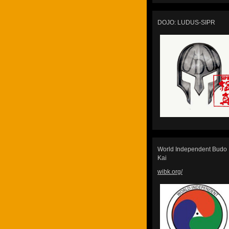
DOJO: LUDUS-SIPR
World Independent Budo
Kai
wibk.org/