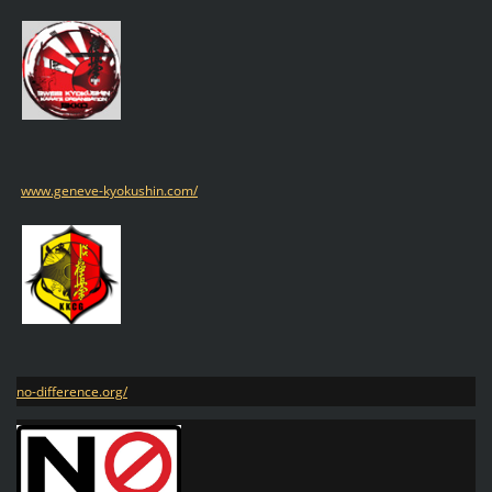
www.geneve-kyokushin.com/
no-difference.org/