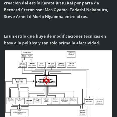
creación del estilo Karate Jutsu Kai por parte de
Bernard Creton son: Mas Oyama, Tadashi Nakamura,
Steve Arneil ó Morio Higaonna entre otros.
Es un estilo que huye de modificaciones técnicas en
base a la política y tan sólo prima la efectividad.